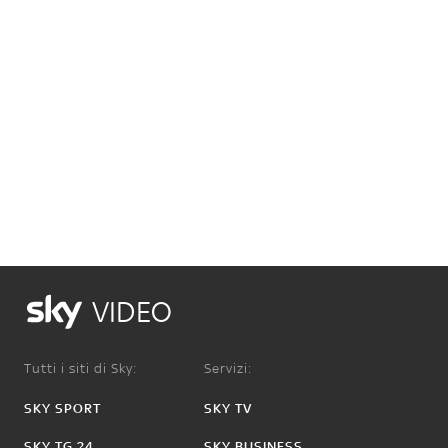
VIDEO
Tutti i siti di Sky:
Servizi:
SKY SPORT
SKY TV
SKY TG 24
SKY BUSINESS