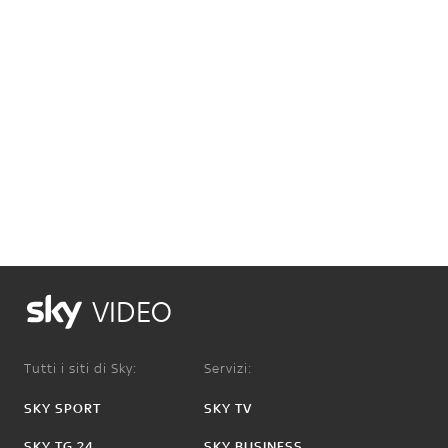
VIDEO
Tutti i siti di Sky:
Servizi:
SKY SPORT
SKY TV
SKY TG 24
SKY BUSINESS