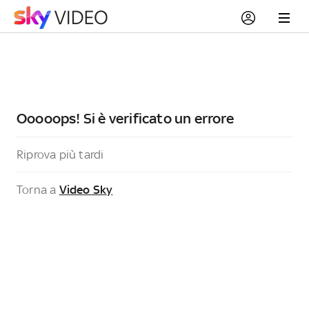
Ooooops! Si è verificato un errore
Riprova più tardi
Torna a
Video Sky