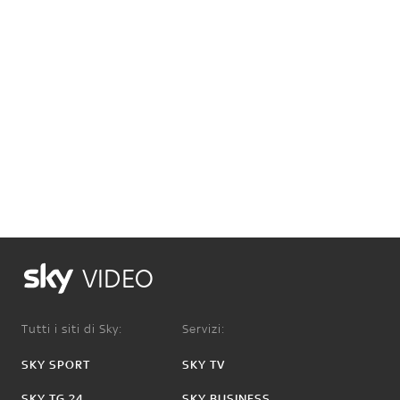
VIDEO
Tutti i siti di Sky:
Servizi:
SKY SPORT
SKY TV
SKY TG 24
SKY BUSINESS