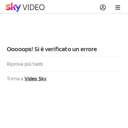
Ooooops! Si è verificato un errore
Riprova più tardi
Torna a
Video Sky