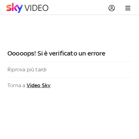
Ooooops! Si è verificato un errore
Riprova più tardi
Torna a
Video Sky