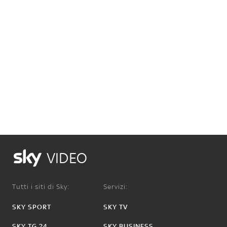
VIDEO
Tutti i siti di Sky:
Servizi:
SKY SPORT
SKY TV
SKY TG 24
SKY BUSINESS