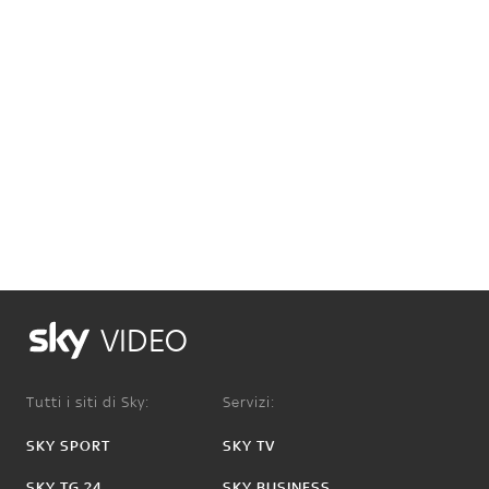
VIDEO
Tutti i siti di Sky:
Servizi:
SKY SPORT
SKY TV
SKY TG 24
SKY BUSINESS