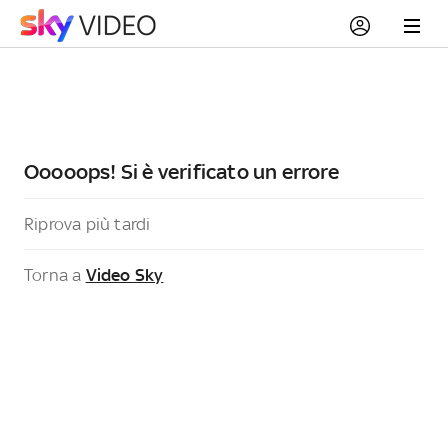
Ooooops! Si è verificato un errore
Riprova più tardi
Torna a
Video Sky