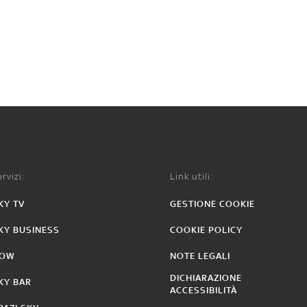
rvizi:
Link utili:
KY TV
GESTIONE COOKIE
KY BUSINESS
COOKIE POLICY
OW
NOTE LEGALI
DICHIARAZIONE
KY BAR
ACCESSIBILITÀ