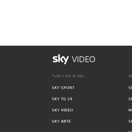
VIDEO
Tutti i siti di Sky:
Se
SKY SPORT
S
SKY TG 24
S
SKY VIDEO
N
SKY ARTE
S