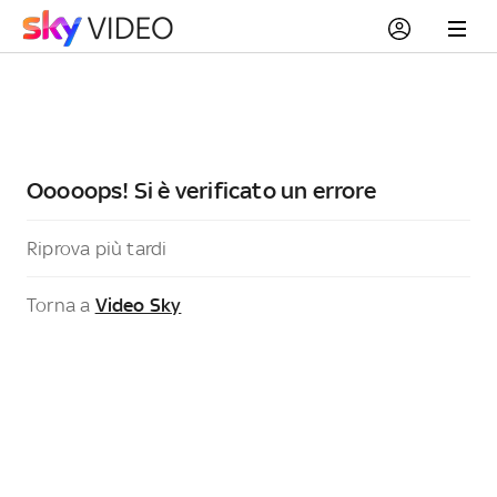
Ooooops! Si è verificato un errore
Riprova più tardi
Torna a
Video Sky