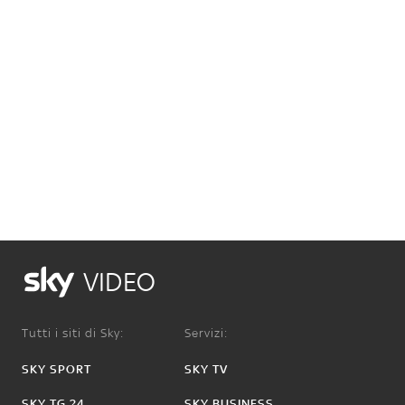
VIDEO
Tutti i siti di Sky:
Servizi:
SKY SPORT
SKY TV
SKY TG 24
SKY BUSINESS