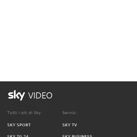
VIDEO
Tutti i siti di Sky:
Servizi:
SKY SPORT
SKY TV
SKY TG 24
SKY BUSINESS