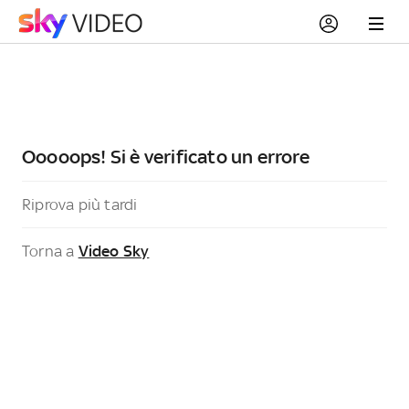
Ooooops! Si è verificato un errore
Riprova più tardi
Torna a
Video Sky