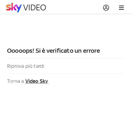
Ooooops! Si è verificato un errore
Riprova più tardi
Torna a
Video Sky