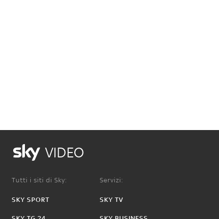
VIDEO
Tutti i siti di Sky:
Servizi:
SKY SPORT
SKY TV
SKY TG 24
SKY BUSINESS