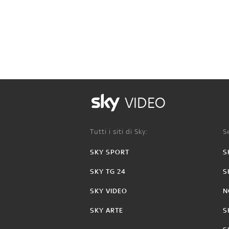
VIDEO
Tutti i siti di Sky:
Se
SKY SPORT
S
SKY TG 24
S
SKY VIDEO
N
SKY ARTE
S