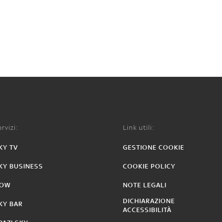
rvizi:
Link utili:
KY TV
GESTIONE COOKIE
KY BUSINESS
COOKIE POLICY
OW
NOTE LEGALI
DICHIARAZIONE
KY BAR
ACCESSIBILITÀ