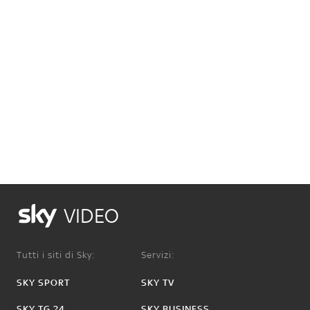
VIDEO
Tutti i siti di Sky:
Servizi:
SKY SPORT
SKY TV
SKY TG 24
SKY BUSINESS