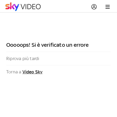
Ooooops! Si è verificato un errore
Riprova più tardi
Torna a
Video Sky