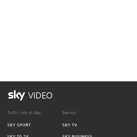
VIDEO
Tutti i siti di Sky:
Servizi:
SKY SPORT
SKY TV
SKY TG 24
SKY BUSINESS