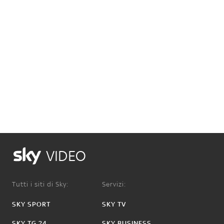
VIDEO
Tutti i siti di Sky:
Servizi:
SKY SPORT
SKY TV
SKY TG 24
SKY BUSINESS