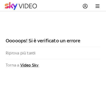
Ooooops! Si è verificato un errore
Riprova più tardi
Torna a
Video Sky