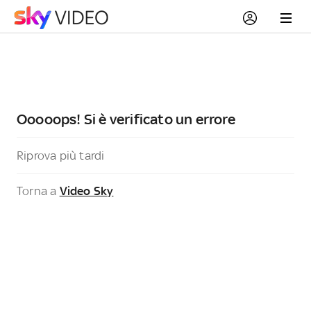
Ooooops! Si è verificato un errore
Riprova più tardi
Torna a
Video Sky