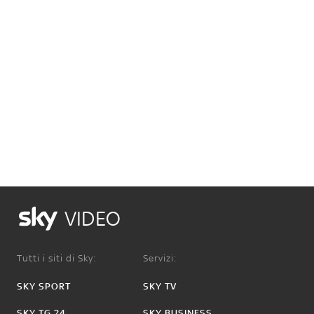
VIDEO
Tutti i siti di Sky:
Servizi:
SKY SPORT
SKY TV
SKY TG 24
SKY BUSINESS