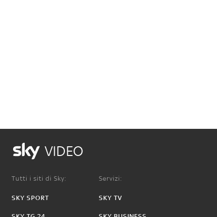
VIDEO
Tutti i siti di Sky:
Servizi:
SKY SPORT
SKY TV
SKY TG 24
SKY BUSINESS