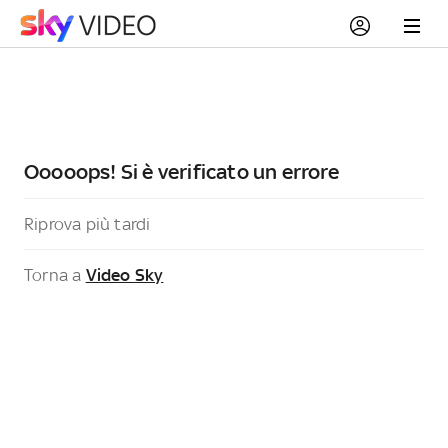
Ooooops! Si è verificato un errore
Riprova più tardi
Torna a
Video Sky