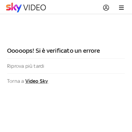
Ooooops! Si è verificato un errore
Riprova più tardi
Torna a
Video Sky