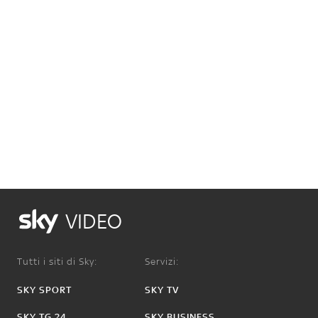
VIDEO
Tutti i siti di Sky:
Servizi:
SKY SPORT
SKY TV
SKY TG 24
SKY BUSINESS