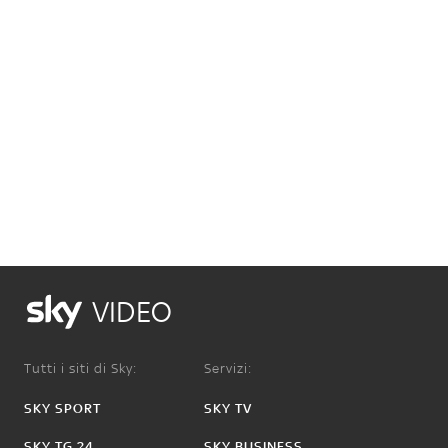
VIDEO
Tutti i siti di Sky:
Servizi:
SKY SPORT
SKY TV
SKY TG 24
SKY BUSINESS