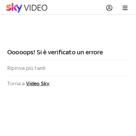
Ooooops! Si è verificato un errore
Riprova più tardi
Torna a
Video Sky