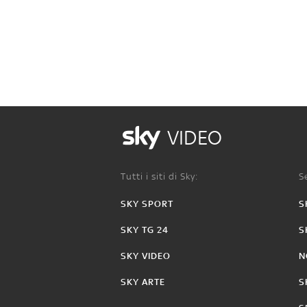
VIDEO
Tutti i siti di Sky:
Se
SKY SPORT
S
SKY TG 24
S
SKY VIDEO
N
SKY ARTE
S