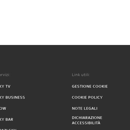
rvizi:
Link utili:
KY TV
GESTIONE COOKIE
KY BUSINESS
COOKIE POLICY
OW
NOTE LEGALI
DICHIARAZIONE
KY BAR
ACCESSIBILITÀ