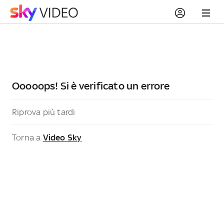
Ooooops! Si è verificato un errore
Riprova più tardi
Torna a
Video Sky