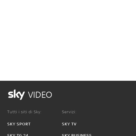
VIDEO
Tutti i siti di Sky:
Servizi:
SKY SPORT
SKY TV
SKY TG 24
SKY BUSINESS