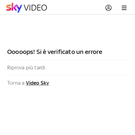
Ooooops! Si è verificato un errore
Riprova più tardi
Torna a
Video Sky