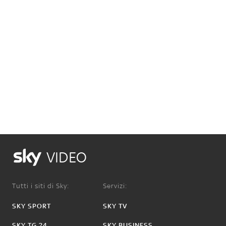
VIDEO
Tutti i siti di Sky:
Servizi:
SKY SPORT
SKY TV
SKY TG 24
SKY BUSINESS