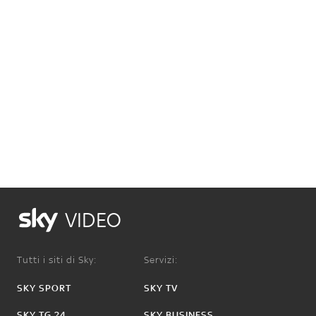
VIDEO
Tutti i siti di Sky:
Servizi:
SKY SPORT
SKY TV
SKY TG 24
SKY BUSINESS