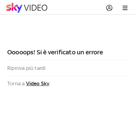
Ooooops! Si è verificato un errore
Riprova più tardi
Torna a
Video Sky