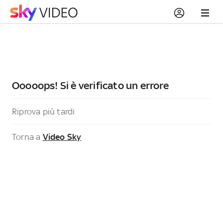
Ooooops! Si è verificato un errore
Riprova più tardi
Torna a
Video Sky