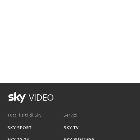
VIDEO
Tutti i siti di Sky:
Servizi:
SKY SPORT
SKY TV
SKY TG 24
SKY BUSINESS