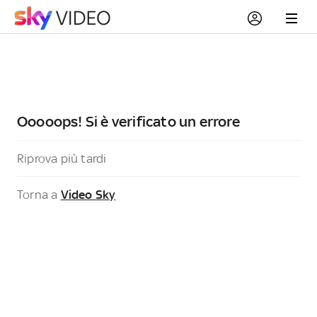
Ooooops! Si è verificato un errore
Riprova più tardi
Torna a
Video Sky