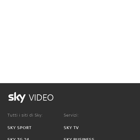
VIDEO
Tutti i siti di Sky:
Servizi:
SKY SPORT
SKY TV
SKY TG 24
SKY BUSINESS