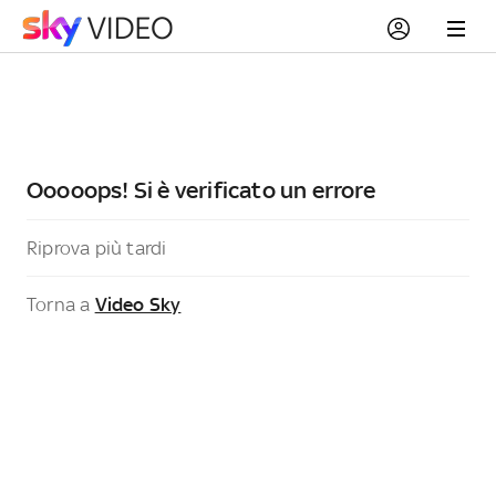
Ooooops! Si è verificato un errore
Riprova più tardi
Torna a
Video Sky