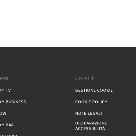
rvizi:
Link utili:
KY TV
GESTIONE COOKIE
KY BUSINESS
COOKIE POLICY
OW
NOTE LEGALI
DICHIARAZIONE
KY BAR
ACCESSIBILITÀ