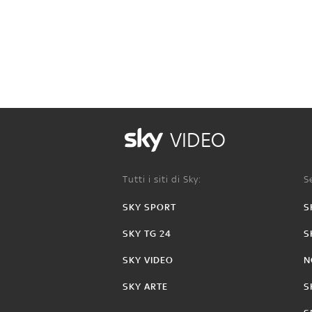
VIDEO
Tutti i siti di Sky:
Se
SKY SPORT
S
SKY TG 24
S
SKY VIDEO
N
SKY ARTE
S