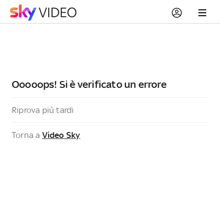
Ooooops! Si è verificato un errore
Riprova più tardi
Torna a
Video Sky