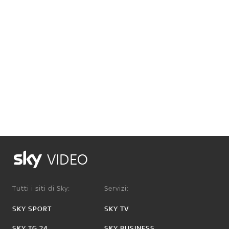
VIDEO
Tutti i siti di Sky:
Servizi:
SKY SPORT
SKY TV
SKY TG 24
SKY BUSINESS