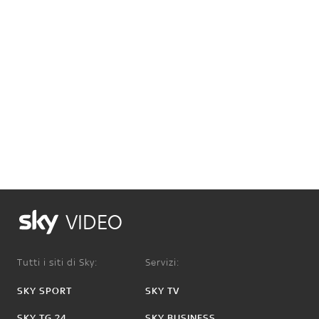
VIDEO
Tutti i siti di Sky:
Servizi:
SKY SPORT
SKY TV
SKY TG 24
SKY BUSINESS