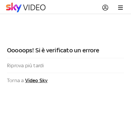
Ooooops! Si è verificato un errore
Riprova più tardi
Torna a
Video Sky