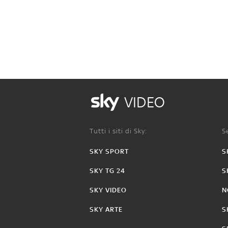
VIDEO
Tutti i siti di Sky:
Se
SKY SPORT
S
SKY TG 24
S
SKY VIDEO
N
SKY ARTE
S