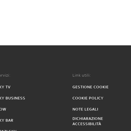
rvizi:
Link utili:
KY TV
GESTIONE COOKIE
KY BUSINESS
COOKIE POLICY
OW
NOTE LEGALI
DICHIARAZIONE
KY BAR
ACCESSIBILITÀ