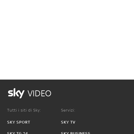
VIDEO
Tutti i siti di Sky:
Servizi:
SKY SPORT
SKY TV
SKY TG 24
SKY BUSINESS