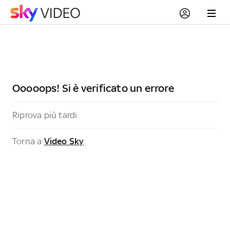
Ooooops! Si è verificato un errore
Riprova più tardi
Torna a
Video Sky