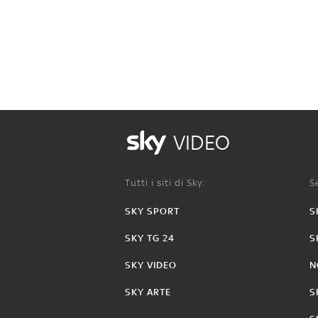
VIDEO
Tutti i siti di Sky:
Se
SKY SPORT
S
SKY TG 24
S
SKY VIDEO
N
SKY ARTE
S