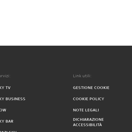
rvizi:
Link utili:
KY TV
GESTIONE COOKIE
KY BUSINESS
COOKIE POLICY
OW
NOTE LEGALI
DICHIARAZIONE
KY BAR
ACCESSIBILITÀ