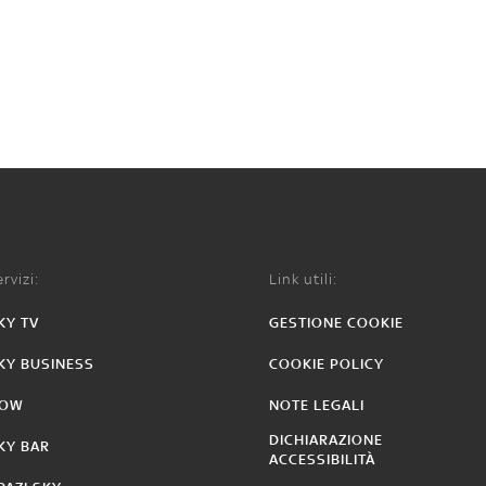
rvizi:
Link utili:
KY TV
GESTIONE COOKIE
KY BUSINESS
COOKIE POLICY
OW
NOTE LEGALI
DICHIARAZIONE
KY BAR
ACCESSIBILITÀ