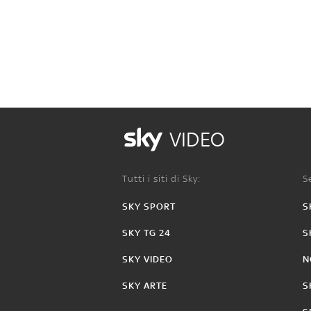
VIDEO
Tutti i siti di Sky:
Se
SKY SPORT
S
SKY TG 24
S
SKY VIDEO
N
SKY ARTE
S