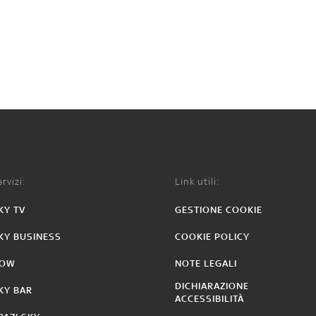
rvizi:
Link utili:
KY TV
GESTIONE COOKIE
KY BUSINESS
COOKIE POLICY
OW
NOTE LEGALI
DICHIARAZIONE
KY BAR
ACCESSIBILITÀ