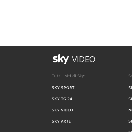
VIDEO
Tutti i siti di Sky:
Se
SKY SPORT
S
SKY TG 24
S
SKY VIDEO
N
SKY ARTE
S