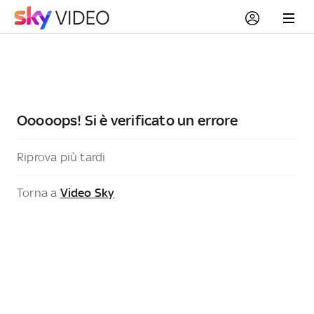
Ooooops! Si è verificato un errore
Riprova più tardi
Torna a
Video Sky