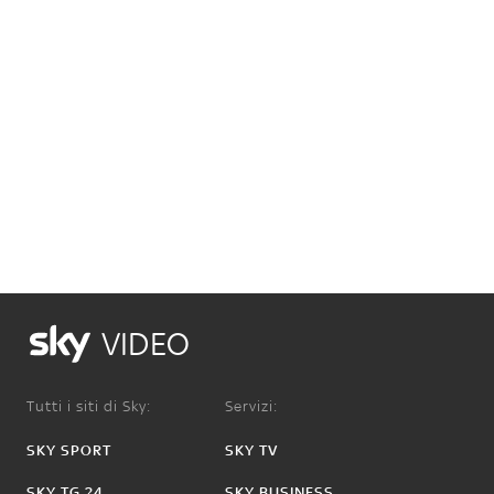
VIDEO
Tutti i siti di Sky:
Servizi:
SKY SPORT
SKY TV
SKY TG 24
SKY BUSINESS