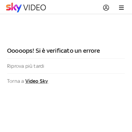
Ooooops! Si è verificato un errore
Riprova più tardi
Torna a
Video Sky