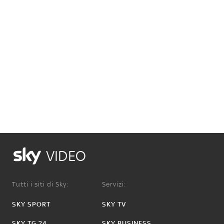
VIDEO
Tutti i siti di Sky:
Servizi:
SKY SPORT
SKY TV
SKY TG 24
SKY BUSINESS