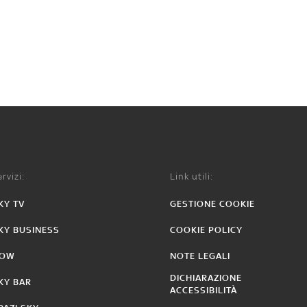
rvizi:
Link utili:
KY TV
GESTIONE COOKIE
KY BUSINESS
COOKIE POLICY
OW
NOTE LEGALI
DICHIARAZIONE
KY BAR
ACCESSIBILITÀ