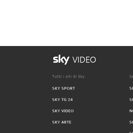
VIDEO
Tutti i siti di Sky:
Se
SKY SPORT
S
SKY TG 24
S
SKY VIDEO
N
SKY ARTE
S