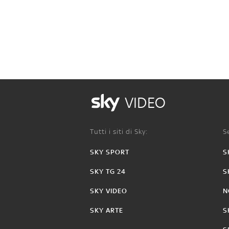
VIDEO
Tutti i siti di Sky:
Se
SKY SPORT
S
SKY TG 24
S
SKY VIDEO
N
SKY ARTE
S