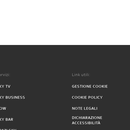
rvizi:
Link utili:
KY TV
GESTIONE COOKIE
KY BUSINESS
COOKIE POLICY
OW
NOTE LEGALI
DICHIARAZIONE
KY BAR
ACCESSIBILITÀ