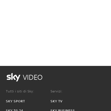
VIDEO
Tutti i siti di Sky:
Servizi:
SKY SPORT
SKY TV
SKY TG 24
SKY BUSINESS