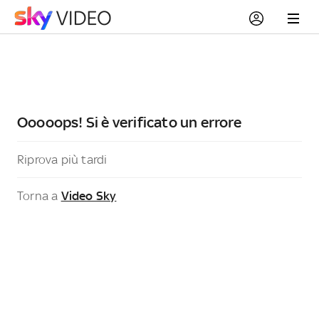
Ooooops! Si è verificato un errore
Riprova più tardi
Torna a
Video Sky