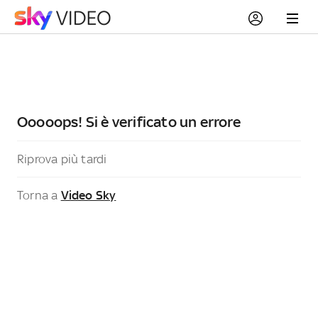
Ooooops! Si è verificato un errore
Riprova più tardi
Torna a
Video Sky