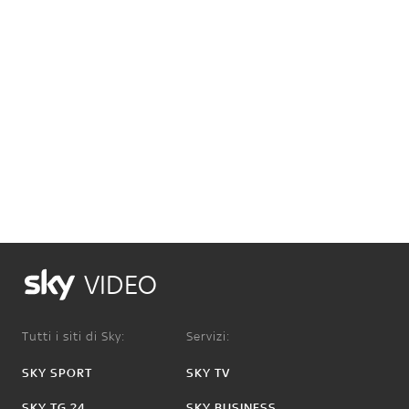
VIDEO
Tutti i siti di Sky:
Servizi:
SKY SPORT
SKY TV
SKY TG 24
SKY BUSINESS