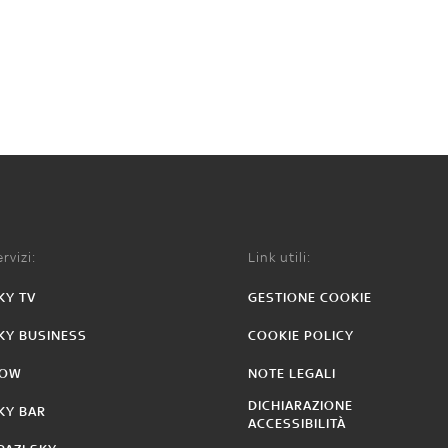
rvizi:
Link utili:
KY TV
GESTIONE COOKIE
KY BUSINESS
COOKIE POLICY
OW
NOTE LEGALI
DICHIARAZIONE
KY BAR
ACCESSIBILITÀ