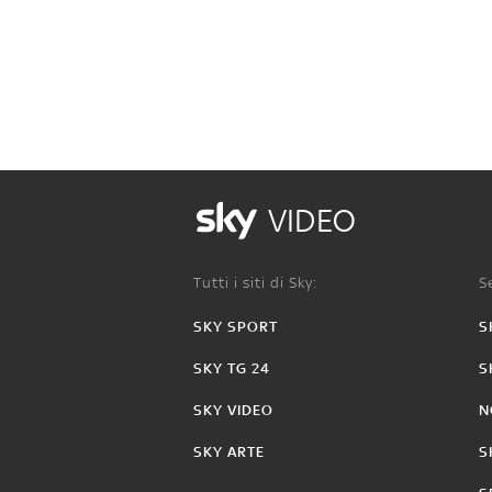
VIDEO
Tutti i siti di Sky:
Se
SKY SPORT
S
SKY TG 24
S
SKY VIDEO
N
SKY ARTE
S