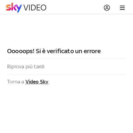
Ooooops! Si è verificato un errore
Riprova più tardi
Torna a
Video Sky