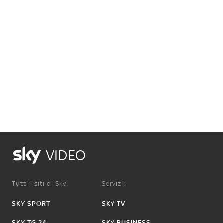
VIDEO
Tutti i siti di Sky:
Servizi:
SKY SPORT
SKY TV
SKY TG 24
SKY BUSINESS