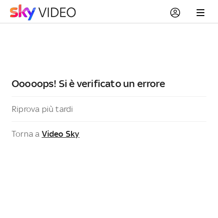
Ooooops! Si è verificato un errore
Riprova più tardi
Torna a
Video Sky