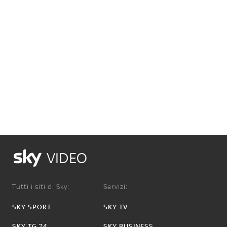
VIDEO
Tutti i siti di Sky:
Servizi:
SKY SPORT
SKY TV
SKY TG 24
SKY BUSINESS