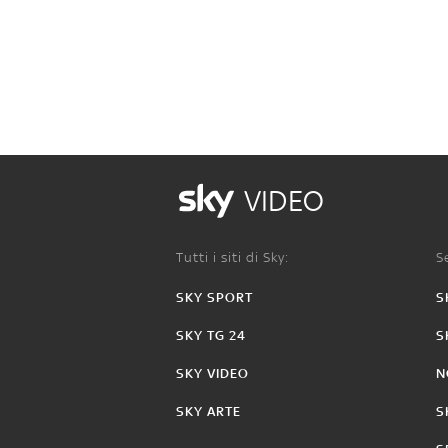
VIDEO
Tutti i siti di Sky:
Se
SKY SPORT
S
SKY TG 24
S
SKY VIDEO
N
SKY ARTE
S