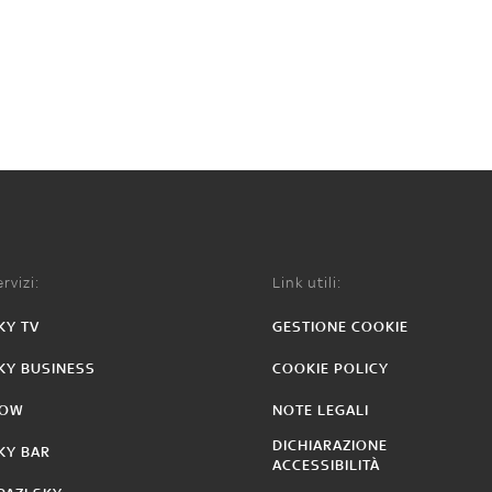
rvizi:
Link utili:
KY TV
GESTIONE COOKIE
KY BUSINESS
COOKIE POLICY
OW
NOTE LEGALI
DICHIARAZIONE
KY BAR
ACCESSIBILITÀ