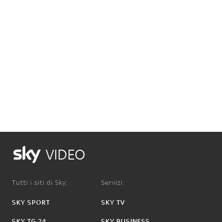
VIDEO
Tutti i siti di Sky:
Servizi:
SKY SPORT
SKY TV
SKY TG 24
SKY BUSINESS