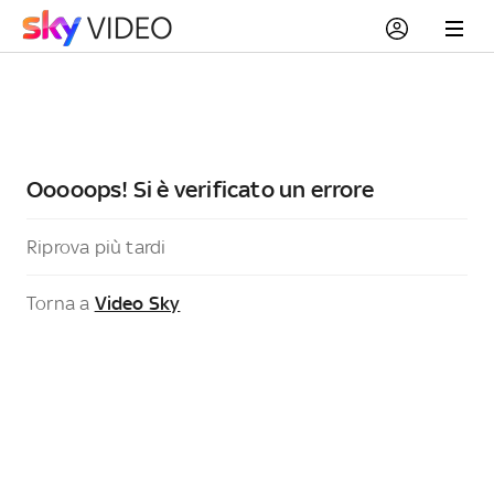
Ooooops! Si è verificato un errore
Riprova più tardi
Torna a
Video Sky