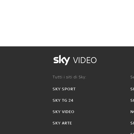
VIDEO
Tutti i siti di Sky:
Se
SKY SPORT
S
SKY TG 24
S
SKY VIDEO
N
SKY ARTE
S