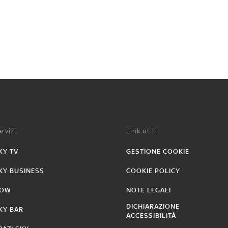
rvizi:
Link utili:
KY TV
GESTIONE COOKIE
KY BUSINESS
COOKIE POLICY
OW
NOTE LEGALI
DICHIARAZIONE
KY BAR
ACCESSIBILITÀ