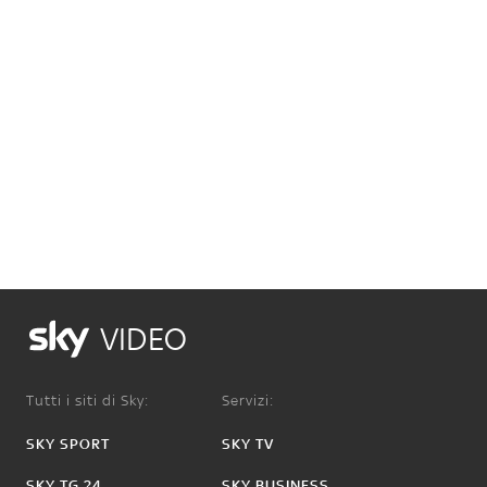
VIDEO
Tutti i siti di Sky:
Servizi:
SKY SPORT
SKY TV
SKY TG 24
SKY BUSINESS