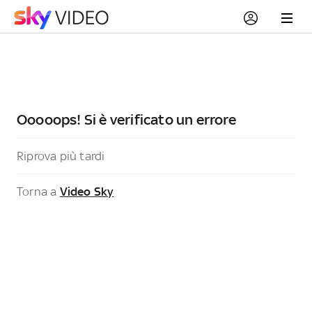
Ooooops! Si è verificato un errore
Riprova più tardi
Torna a
Video Sky