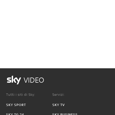
VIDEO
Tutti i siti di Sky:
Servizi:
SKY SPORT
SKY TV
SKY TG 24
SKY BUSINESS