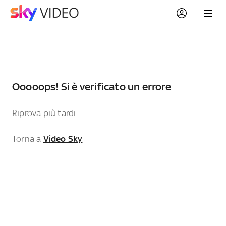
Ooooops! Si è verificato un errore
Riprova più tardi
Torna a
Video Sky