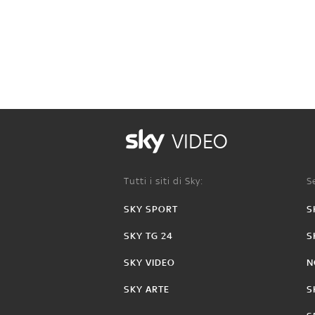
VIDEO
Tutti i siti di Sky:
Se
SKY SPORT
S
SKY TG 24
S
SKY VIDEO
N
SKY ARTE
S