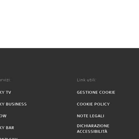
rvizi:
Link utili:
KY TV
GESTIONE COOKIE
KY BUSINESS
COOKIE POLICY
OW
NOTE LEGALI
DICHIARAZIONE
KY BAR
ACCESSIBILITÀ