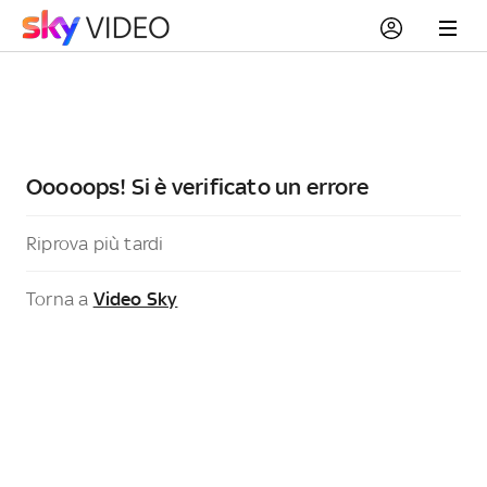
Ooooops! Si è verificato un errore
Riprova più tardi
Torna a
Video Sky