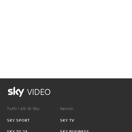
VIDEO
Tutti i siti di Sky:
Servizi:
SKY SPORT
SKY TV
SKY TG 24
SKY BUSINESS