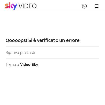
Ooooops! Si è verificato un errore
Riprova più tardi
Torna a
Video Sky