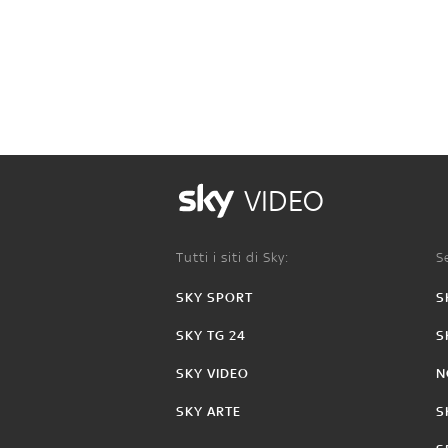
VIDEO
Tutti i siti di Sky:
Se
SKY SPORT
S
SKY TG 24
S
SKY VIDEO
N
SKY ARTE
S