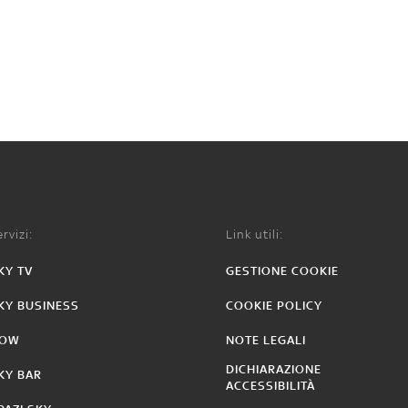
rvizi:
Link utili:
KY TV
GESTIONE COOKIE
KY BUSINESS
COOKIE POLICY
OW
NOTE LEGALI
DICHIARAZIONE
KY BAR
ACCESSIBILITÀ